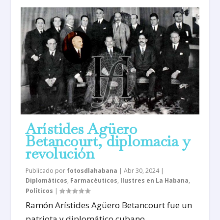
Arístides Agüero
Betancourt, diplomacia y
revolución
Publicado por
fotosdlahabana
|
Abr 30, 2024
|
Diplomáticos
,
Farmacéuticos
,
Ilustres en La Habana
,
Políticos
|
Ramón Arístides Agüero Betancourt fue un
patriota y diplomático cubano.