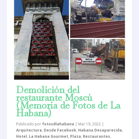
Demolición del
restaurante Moscú
(Memoria de Fotos de La
Habana)
Publicado por
fotosdlahabana
|
Mar 19, 2022
|
Arquitectura
,
Desde Facebook
,
Habana Desaparecida
,
Hotel
,
La Habana Gourmet
,
Plaza
,
Restaurantes
,