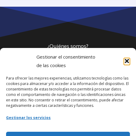
¿Quiénes somos?
Gestionar el consentimiento
Política de privacidad
de las cookies
Para ofrecer las mejores experiencias, utilizamos tecnologías como las
Webmaster
cookies para almacenar y/o acceder a la información del dispositivo. El
consentimiento de estas tecnologías nos permitirá procesar datos
soporte@fotosdlahabana.com
como el comportamiento de navegación o las identificaciones únicas
en este sitio. No consentir o retirar el consentimiento, puede afectar
Nuestro e-mail:
negativamente a ciertas características y funciones.
contactos@fotosdlahabana.com
Gestionar los servicios