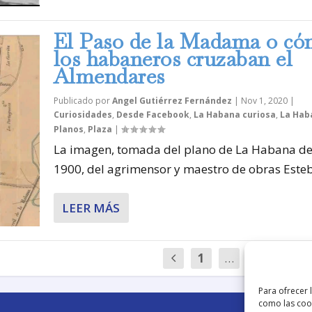
El Paso de la Madama o c
los habaneros cruzaban el
Almendares
Publicado por
Angel Gutiérrez Fernández
|
Nov 1, 2020
|
Curiosidades
,
Desde Facebook
,
La Habana curiosa
,
La Hab
Planos
,
Plaza
|
La imagen, tomada del plano de La Habana d
1900, del agrimensor y maestro de obras Esteb
LEER MÁS
1
…
22
23
Para ofrecer 
como las cook