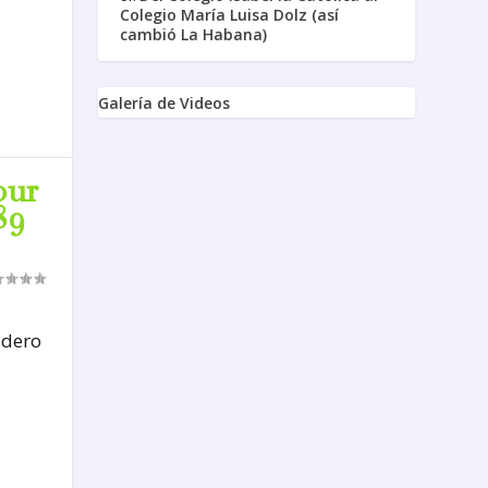
Colegio María Luisa Dolz (así
cambió La Habana)
Galería de Videos
our
89
idero