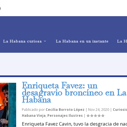
)
La Habana curiosa
La Habana en un instante
La H
Enriqueta Favez: un
desagravio broncíneo en La
Habana
Publicado por
Cecilia Borroto López
|
Nov 24, 2020
|
Curiosi
Habana Vieja
,
Personajes Ilustres
|
Enriqueta Favez Cavin, tuvo la desgracia de na