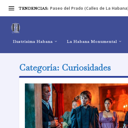
Paseo del Prado (Calles de La Habana
TENDENCIAS:
Ilustrísima Habana
La Habana Monumental
Categoría:
Curiosidades