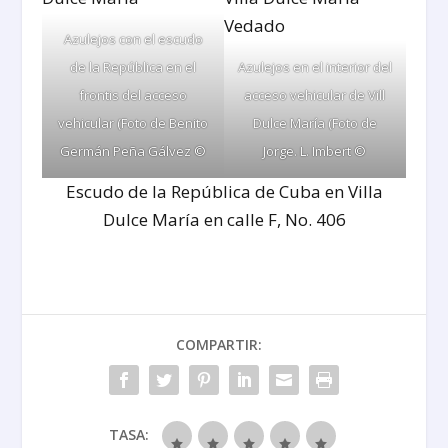
Azulejos con el escudo
de la República en el
Azulejos en el interior del
frontis del acceso
acceso vehicular de Vill
vehicular (Foto de Benito
Dulce María (Foto de
Germán Peña Gálvez ©
Jorge. L. Imbert ©
Escudo de la República de Cuba en Villa
Dulce María en calle F, No. 406
COMPARTIR:
TASA: