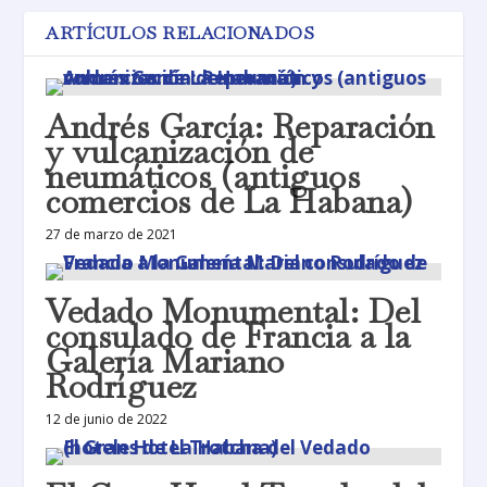
ARTÍCULOS RELACIONADOS
Andrés García: Reparación
y vulcanización de
neumáticos (antiguos
comercios de La Habana)
27 de marzo de 2021
Vedado Monumental: Del
consulado de Francia a la
Galería Mariano
Rodríguez
12 de junio de 2022