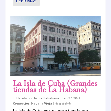
LEER MÁS
La Isla de Cuba (Grandes
tiendas de La Habana)
Publicado por
fotosdlahabana
|
Feb 27, 2021
|
Comercios
,
Habana Vieja
|
La Isla de Cuba es una gran tienda por