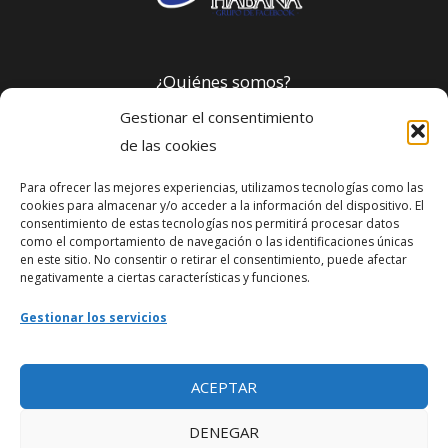
¿Quiénes somos?
Gestionar el consentimiento
Política de privacidad
de las cookies
Para ofrecer las mejores experiencias, utilizamos tecnologías como las
Webmaster
cookies para almacenar y/o acceder a la información del dispositivo. El
consentimiento de estas tecnologías nos permitirá procesar datos
soporte@fotosdlahabana.com
como el comportamiento de navegación o las identificaciones únicas
en este sitio. No consentir o retirar el consentimiento, puede afectar
Nuestro e-mail:
negativamente a ciertas características y funciones.
contactos@fotosdlahabana.com
Gestionar los servicios
Ir al grupo de Facebook
ACEPTAR
DENEGAR