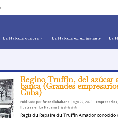
)
La Habana curiosa
La Habana en un instante
La H
Regino Truffin, del azúcar a
banca (Grandes empresario
Cuba)
Publicado por
fotosdlahabana
|
Ago 27, 2023
|
Empresarios
,
Ilustres en La Habana
|
Regis du Repaire du Truffin Amador conocido