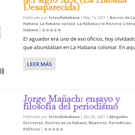
Desaparecida)
Publicado por
fotosdlahabana
|
May 10, 2021
|
Barrios de La
Habana
,
La Habana curiosa
,
La Habana y la Historia
,
Litera
Habana
|
El aguador era uno de eso oficios, hoy olvidado
que abundaban en La Habana colonial. En aque
LEER MÁS
Jorge Mañach: ensayo y
filosofía del periodismo
Publicado por
fotosdlahabana
|
Abr 20, 2021
|
Abogados
,
Escritores
,
Ilustres en La Habana
,
Maestros
,
Periodistas
,
Políticos
|