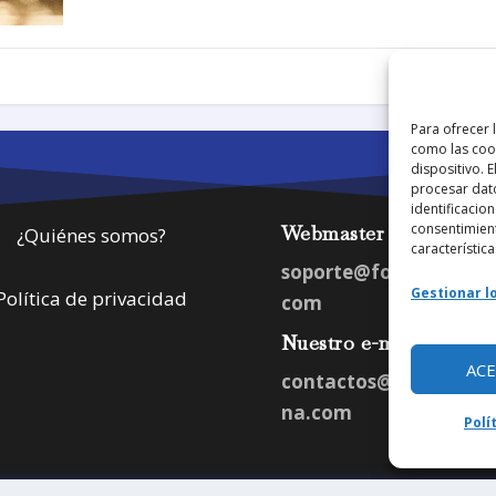
1
Para ofrecer 
como las cook
dispositivo. 
procesar dat
identificacion
consentimient
Webmaster
¿Quiénes somos?
característica
soporte@fotosdlahab
Gestionar lo
Política de privacidad
com
Nuestro e-mail:
AC
contactos@fotosdlah
na.com
Polí