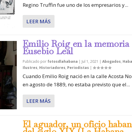
Regino Truffin fue uno de los empresarios y...
LEER MÁS
Emilio Roig en la memoria
Eusebio Leal
Publicado por
fotosdlahabana
|
Jul 1, 2021
|
Abogados
,
Haba
Ilustres
,
Historiadores
,
Periodistas
|
Cuando Emilio Roig nació en la calle Acosta No.
en agosto de 1889, no estaba previsto que el...
LEER MÁS
El aguador, un oficio haba
del siglo XIX (La Habana