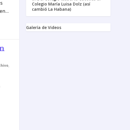
as
Colegio María Luisa Dolz (así
cambió La Habana)
n...
Galería de Videos
en
chivo
,
n