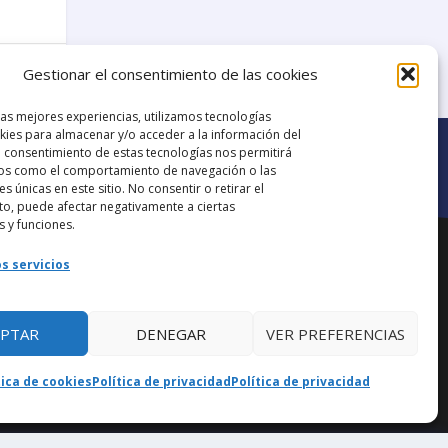
2
Gestionar el consentimiento de las cookies
las mejores experiencias, utilizamos tecnologías
ies para almacenar y/o acceder a la información del
El consentimiento de estas tecnologías nos permitirá
os como el comportamiento de navegación o las
es únicas en este sitio. No consentir o retirar el
o, puede afectar negativamente a ciertas
Ir al grupo de
s y funciones.
ana.
Facebook
s servicios
EPTAR
DENEGAR
VER PREFERENCIAS
aba
tica de cookies
Política de privacidad
Política de privacidad