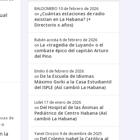
BALDOMERO
10 de febrero de 2026
¿Cuántas estaciones de radio
ual
on
existían en La Habana? (+
Directorio x años)
Rubén acosta
6 de febrero de 2026
La «tragedia de Luyanó» o el
on
combate épico del capitán Arturo
del Pino
Emilio
6 de febrero de 2026
De la Escuela de Idiomas
on
Máximo Gorki a la Casa Estudiantil
del ISPLE (Así cambió La Habana)
Lidet
17 de enero de 2026
Del Hospital de las Ánimas al
on
Pediátrico de Centro Habana (Así
asas de
cambió La Habana)
n la
Yanet Orozco
9 de diciembre de 2025
Del Colegio Isabel la Católica al
on