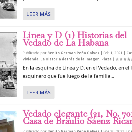
LEER MÁS
Línea y D (1) Historias del
Vedado de La Habana
Publicado por
Benito German Peña Galvez
|
Feb 1, 2021
|
Ca
vivienda
,
La Historia detrás de la imagen
,
Plaza
|
En la esquina de Línea y D, en el Vedado, en el 
esquinero que fue luego de la familia...
LEER MÁS
Vedado elegante (21, No. 70
Casa de Braulio Sáenz Ricar
Publicado por
Benito German Peña Galvez
|
Ene 20, 2021
|
C