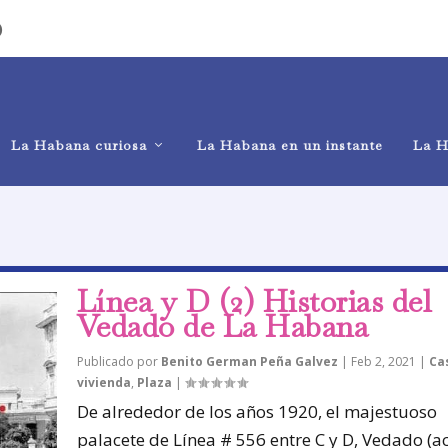
)
La Habana curiosa
La Habana en un instante
La H
Línea y D (2) Historias del
Vedado de La Habana
Publicado por
Benito German Peña Galvez
|
Feb 2, 2021
|
Ca
vivienda
,
Plaza
|
De alrededor de los años 1920, el majestuoso
palacete de Línea # 556 entre C y D, Vedado (act