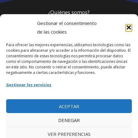
¿Quiénes somos?
Gestionar el consentimiento
Política de privacidad
de las cookies
Para ofrecer las mejores experiencias, utilizamos tecnologías como las
Webmaster
cookies para almacenar y/o acceder a la información del dispositivo. El
consentimiento de estas tecnologías nos permitirá procesar datos
soporte@fotosdlahabana.com
como el comportamiento de navegación o las identificaciones únicas
en este sitio. No consentir o retirar el consentimiento, puede afectar
Nuestro e-mail:
negativamente a ciertas características y funciones.
contactos@fotosdlahabana.com
Gestionar los servicios
Ir al grupo de Facebook
ACEPTAR
DENEGAR
VER PREFERENCIAS