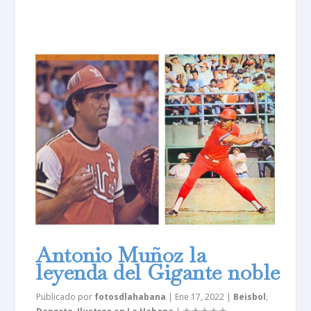
Antonio Muñoz la
leyenda del Gigante noble
Publicado por
fotosdlahabana
|
Ene 17, 2022
|
Beisbol
,