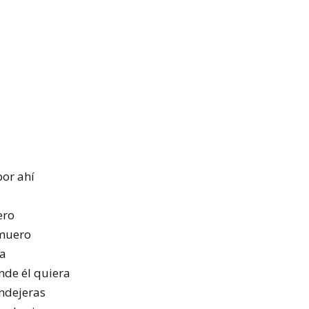
por ahí
ero
 muero
ra
nde él quiera
endejeras