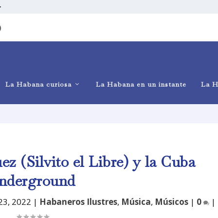
>
)
La Habana curiosa
La Habana en un instante
La H
z (Silvito el Libre) y la Cuba
nderground
23, 2022
|
Habaneros Ilustres
,
Música
,
Músicos
|
0
|