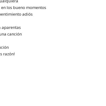
cualquiera
a en los bueno momentos
pentimiento adiós
a aparentas
 una canción
ución
s razón!