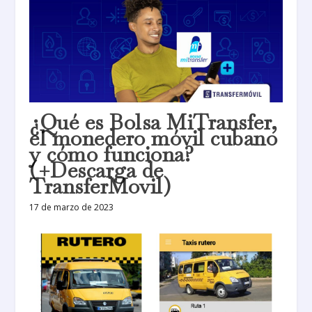
¿Qué es Bolsa MiTransfer,
el monedero móvil cubano
y cómo funciona?
(+Descarga de
TransferMovil)
17 de marzo de 2023