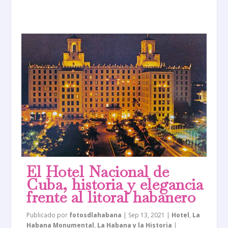
El Hotel Nacional de
Cuba, historia y elegancia
frente al litoral habanero
Publicado por
fotosdlahabana
|
Sep 13, 2021
|
Hotel
,
La
Habana Monumental
,
La Habana y la Historia
|