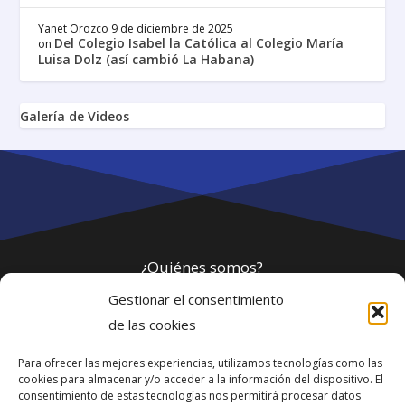
Yanet Orozco
9 de diciembre de 2025
Del Colegio Isabel la Católica al Colegio María
on
Luisa Dolz (así cambió La Habana)
Galería de Videos
¿Quiénes somos?
Gestionar el consentimiento
Política de privacidad
de las cookies
Para ofrecer las mejores experiencias, utilizamos tecnologías como las
Webmaster
cookies para almacenar y/o acceder a la información del dispositivo. El
consentimiento de estas tecnologías nos permitirá procesar datos
soporte@fotosdlahabana.com