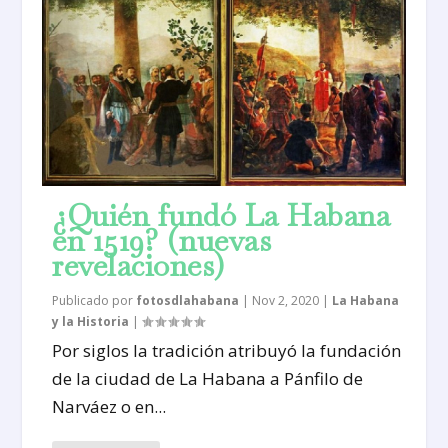
¿Quién fundó La Habana
en 1519? (nuevas
revelaciones)
Publicado por
fotosdlahabana
|
Nov 2, 2020
|
La Habana
y la Historia
|
Por siglos la tradición atribuyó la fundación
de la ciudad de La Habana a Pánfilo de
Narváez o en...