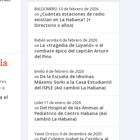
BALDOMERO
10 de febrero de 2026
¿Cuántas estaciones de radio
on
existían en La Habana? (+
Directorio x años)
Rubén acosta
6 de febrero de 2026
La «tragedia de Luyanó» o el
on
combate épico del capitán Arturo
del Pino
ia
Emilio
6 de febrero de 2026
De la Escuela de Idiomas
on
res
,
Máximo Gorki a la Casa Estudiantil
del ISPLE (Así cambió La Habana)
a el
Lidet
17 de enero de 2026
Del Hospital de las Ánimas al
on
Pediátrico de Centro Habana (Así
cambió La Habana)
Yanet Orozco
9 de diciembre de 2025
Del Colegio Isabel la Católica al
on