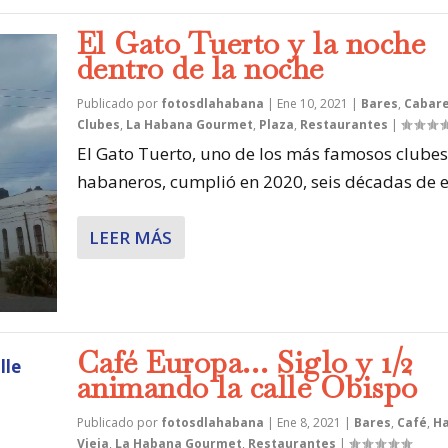
El Gato Tuerto y la noche
dentro de la noche
Publicado por
fotosdlahabana
|
Ene 10, 2021
|
Bares
,
Cabar
Clubes
,
La Habana Gourmet
,
Plaza
,
Restaurantes
|
El Gato Tuerto, uno de los más famosos clubes
habaneros, cumplió en 2020, seis décadas de es
LEER MÁS
Café Europa… Siglo y 1/2
animando la calle Obispo
Publicado por
fotosdlahabana
|
Ene 8, 2021
|
Bares
,
Café
,
H
Vieja
,
La Habana Gourmet
,
Restaurantes
|