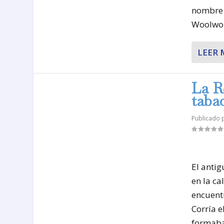
nombre 
Woolwor
LEER 
La R
taba
Publicado
El anti
en la ca
encuent
Corría 
formaba