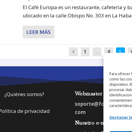
El Café Europa es un restaurante, cafetería y b
ubicado en la calle Obispo No. 303 en La Haban
LEER MÁS
1
…
4
5
Para ofrecer 
como las cook
dispositivo. 
procesar dat
Webmaster
¿Quiénes somos?
identificacion
consentimient
soporte@fotosdlahab
característica
Política de privacidad
com
Gestionar lo
Nuestro e-mail: