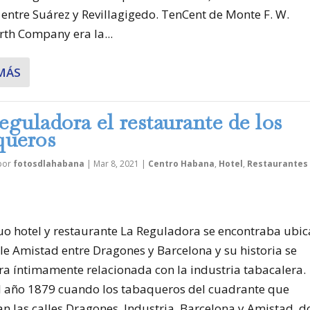
entre Suárez y Revillagigedo. TenCent de Monte F. W.
th Company era la...
MÁS
eguladora el restaurante de los
queros
 por
fotosdlahabana
|
Mar 8, 2021
|
Centro Habana
,
Hotel
,
Restaurantes
guo hotel y restaurante La Reguladora se encontraba ubi
lle Amistad entre Dragones y Barcelona y su historia se
ra íntimamente relacionada con la industria tabacalera.
el año 1879 cuando los tabaqueros del cuadrante que
n las calles Dragones, Industria, Barcelona y Amistad, 