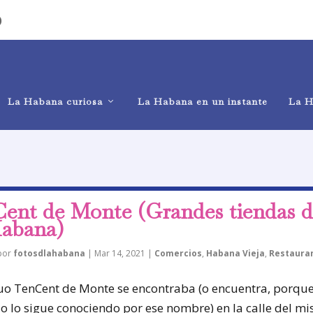
)
La Habana curiosa
La Habana en un instante
La H
ent de Monte (Grandes tiendas d
abana)
 por
fotosdlahabana
|
Mar 14, 2021
|
Comercios
,
Habana Vieja
,
Restaura
guo TenCent de Monte se encontraba (o encuentra, porqu
o lo sigue conociendo por ese nombre) en la calle del m