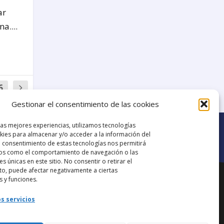
ar
a....
6
Gestionar el consentimiento de las cookies
las mejores experiencias, utilizamos tecnologías
ies para almacenar y/o acceder a la información del
El consentimiento de estas tecnologías nos permitirá
os como el comportamiento de navegación o las
es únicas en este sitio. No consentir o retirar el
Ir al grupo de
o, puede afectar negativamente a ciertas
ana.
Facebook
s y funciones.
s servicios