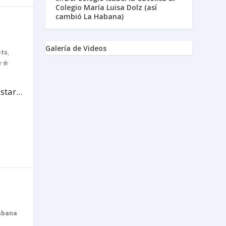
Colegio María Luisa Dolz (así
cambió La Habana)
Galería de Videos
ets
,
tar...
abana