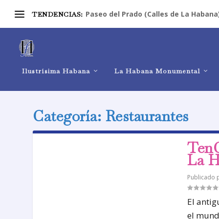
Paseo del Prado (Calles de La Habana
TENDENCIAS:
Ilustrísima Habana
La Habana Monumental
Categoría:
Restaurantes
TenC
La H
Publicado
El anti
el mund