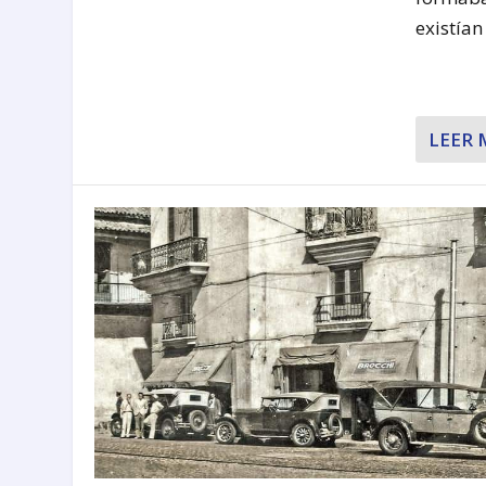
existían
LEER 