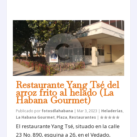
Restaurante Yang Tsé del
arroz frito al helado (La
Habana Gourmet)
Publicado por
fotosdlahabana
|
Mar 3, 2023
|
Heladerías
,
La Habana Gourmet
,
Plaza
,
Restaurantes
|
El restaurante Yang Tsé, situado en la calle
23 No. 890, esquina a 26, en el Vedado,