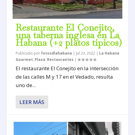
Restaurante El Conejito,
una taberna inglesa en La
Habana (+2 platos típicos)
Publicado por
fotosdlahabana
|
Jul 23, 2022
|
La Habana
Gourmet
,
Plaza
,
Restaurantes
|
El restaurante El Conejito en la intersección
de las calles M y 17 en el Vedado, resulta
uno de...
LEER MÁS