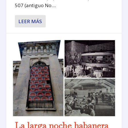
507 (antiguo No....
LEER MÁS
La larga noche habanera