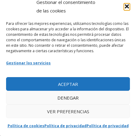
Gestionar el consentimiento
Política de privacidad
de las cookies
Para ofrecer las mejores experiencias, utilizamos tecnologías como las
Webmaster
cookies para almacenar y/o acceder a la información del dispositivo. El
consentimiento de estas tecnologías nos permitirá procesar datos
soporte@fotosdlahabana.com
como el comportamiento de navegación o las identificaciones únicas
en este sitio. No consentir o retirar el consentimiento, puede afectar
Nuestro e-mail:
negativamente a ciertas características y funciones.
contactos@fotosdlahabana.com
Gestionar los servicios
Ir al grupo de Facebook
ACEPTAR
DENEGAR
VER PREFERENCIAS
Política de cookies
Política de privacidad
Política de privacidad
Copyright © 2026 Fotos de la Habana