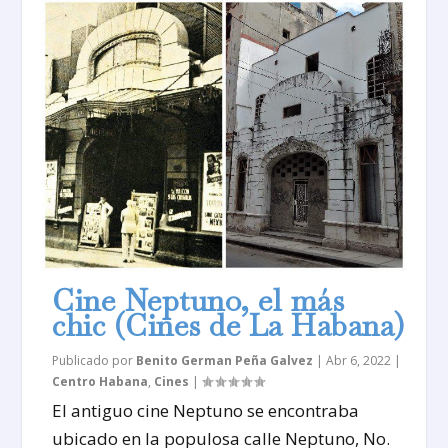
Cine Neptuno, el más
chic (Cines de La Habana)
Publicado por
Benito German Peña Galvez
|
Abr 6, 2022
|
Centro Habana
,
Cines
|
El antiguo cine Neptuno se encontraba
ubicado en la populosa calle Neptuno, No.