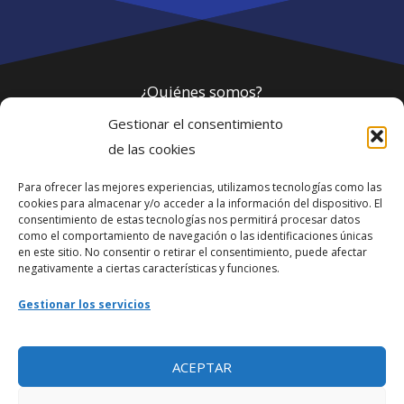
¿Quiénes somos?
Gestionar el consentimiento
Política de privacidad
de las cookies
Para ofrecer las mejores experiencias, utilizamos tecnologías como las
Webmaster
cookies para almacenar y/o acceder a la información del dispositivo. El
consentimiento de estas tecnologías nos permitirá procesar datos
soporte@fotosdlahabana.com
como el comportamiento de navegación o las identificaciones únicas
en este sitio. No consentir o retirar el consentimiento, puede afectar
Nuestro e-mail:
negativamente a ciertas características y funciones.
contactos@fotosdlahabana.com
Gestionar los servicios
Ir al grupo de Facebook
ACEPTAR