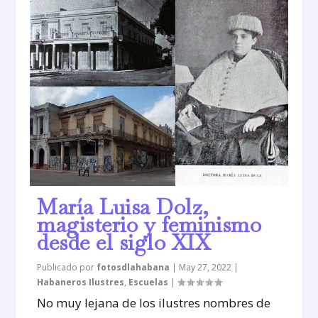
María Luisa Dolz,
magisterio y feminismo
desde el siglo XIX
Publicado por
fotosdlahabana
|
May 27, 2022
|
Habaneros Ilustres
,
Escuelas
|
No muy lejana de los ilustres nombres de