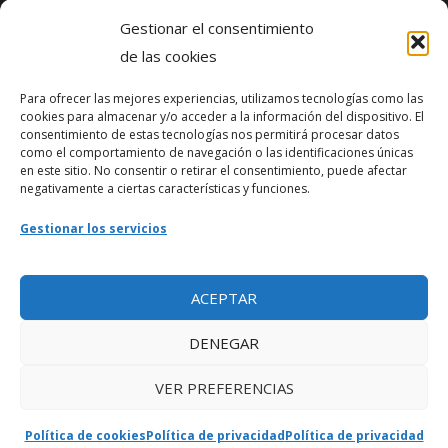
Gestionar el consentimiento
Política de privacidad
de las cookies
Para ofrecer las mejores experiencias, utilizamos tecnologías como las
Webmaster
cookies para almacenar y/o acceder a la información del dispositivo. El
consentimiento de estas tecnologías nos permitirá procesar datos
soporte@fotosdlahabana.com
como el comportamiento de navegación o las identificaciones únicas
en este sitio. No consentir o retirar el consentimiento, puede afectar
Nuestro e-mail:
negativamente a ciertas características y funciones.
contactos@fotosdlahabana.com
Gestionar los servicios
Ir al grupo de Facebook
ACEPTAR
DENEGAR
VER PREFERENCIAS
Política de cookies
Política de privacidad
Política de privacidad