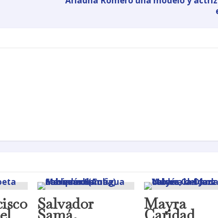
Ariadna Romero una modelo y actri
isco
Salvador
Mayra
el
Samá,
Caridad