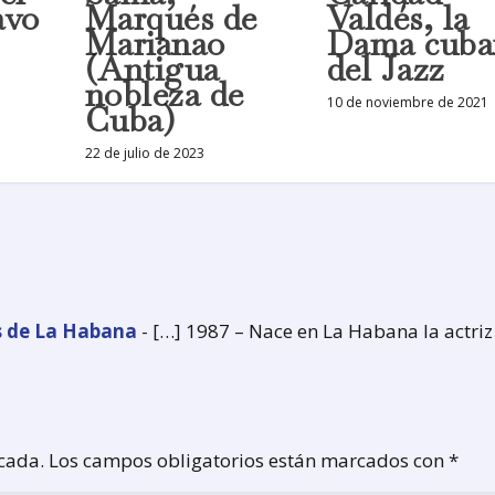
avo
Marqués de
Valdés, la
Marianao
Dama cuba
(Antigua
del Jazz
nobleza de
10 de noviembre de 2021
Cuba)
22 de julio de 2023
s de La Habana
- […] 1987 – Nace en La Habana la actriz
icada.
Los campos obligatorios están marcados con
*