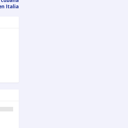
z cubana
en Italia