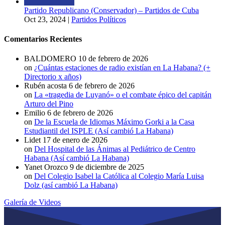
Partido Republicano (Conservador) – Partidos de Cuba
Oct 23, 2024
|
Partidos Políticos
Comentarios Recientes
BALDOMERO
10 de febrero de 2026
on
¿Cuántas estaciones de radio existían en La Habana? (+
Directorio x años)
Rubén acosta
6 de febrero de 2026
on
La «tragedia de Luyanó» o el combate épico del capitán
Arturo del Pino
Emilio
6 de febrero de 2026
on
De la Escuela de Idiomas Máximo Gorki a la Casa
Estudiantil del ISPLE (Así cambió La Habana)
Lidet
17 de enero de 2026
on
Del Hospital de las Ánimas al Pediátrico de Centro
Habana (Así cambió La Habana)
Yanet Orozco
9 de diciembre de 2025
on
Del Colegio Isabel la Católica al Colegio María Luisa
Dolz (así cambió La Habana)
Galería de Videos