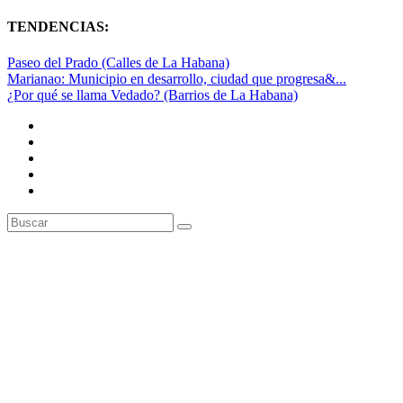
TENDENCIAS:
Paseo del Prado (Calles de La Habana)
Marianao: Municipio en desarrollo, ciudad que progresa&...
¿Por qué se llama Vedado? (Barrios de La Habana)