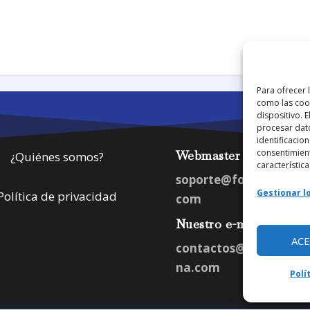
Para ofrecer 
como las cook
dispositivo. 
procesar dat
identificacion
consentimient
Webmaster
¿Quiénes somos?
característica
soporte@fotosdlahab
Gestionar lo
Política de privacidad
com
Nuestro e-mail:
AC
contactos@fotosdlah
na.com
Polí