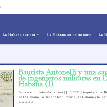
)
La Habana curiosa
La Habana en un instante
La H
Bautista Antonelli y una sa
de ingenieros militares en 
Habana (I)
Publicado por
fotosdlahabana
|
Jul 5, 2021
|
Arquitectura
,
I
en La Habana
,
La Habana Monumental
,
La Habana y la Hist