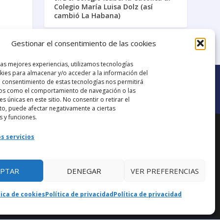
Colegio María Luisa Dolz (así
cambió La Habana)
Gestionar el consentimiento de las cookies
Galería de Videos
las mejores experiencias, utilizamos tecnologías
ies para almacenar y/o acceder a la información del
El consentimiento de estas tecnologías nos permitirá
os como el comportamiento de navegación o las
es únicas en este sitio. No consentir o retirar el
o, puede afectar negativamente a ciertas
Ir al grupo de
s y funciones.
ana.
Facebook
s servicios
EPTAR
DENEGAR
VER PREFERENCIAS
aba
tica de cookies
Política de privacidad
Política de privacidad