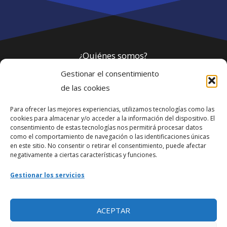
¿Quiénes somos?
Gestionar el consentimiento
Política de privacidad
de las cookies
Para ofrecer las mejores experiencias, utilizamos tecnologías como las
Webmaster
cookies para almacenar y/o acceder a la información del dispositivo. El
consentimiento de estas tecnologías nos permitirá procesar datos
soporte@fotosdlahabana.com
como el comportamiento de navegación o las identificaciones únicas
en este sitio. No consentir o retirar el consentimiento, puede afectar
Nuestro e-mail:
negativamente a ciertas características y funciones.
contactos@fotosdlahabana.com
Gestionar los servicios
Ir al grupo de Facebook
ACEPTAR