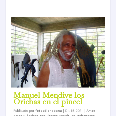
Manuel Mendive los
Orichas en el pincel
Publicado por
fotosdlahabana
|
Dic 15, 2021
|
Artes
,
Artes Plásticas
,
Escultores
,
Escultura
,
Habaneros