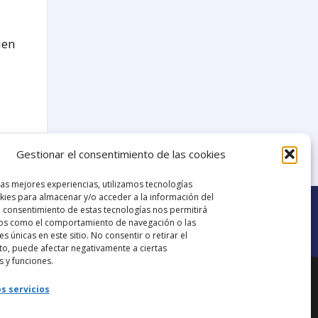
ien
7
Gestionar el consentimiento de las cookies
las mejores experiencias, utilizamos tecnologías
ies para almacenar y/o acceder a la información del
El consentimiento de estas tecnologías nos permitirá
os como el comportamiento de navegación o las
es únicas en este sitio. No consentir o retirar el
o, puede afectar negativamente a ciertas
Ir al grupo de
s y funciones.
ana.
Facebook
s servicios