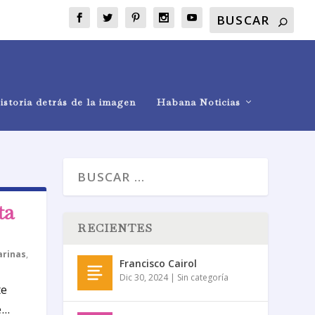
istoria detrás de la imagen
Habana Noticias
ta
RECIENTES
arinas
,
Francisco Cairol
Dic 30, 2024
|
Sin categoría
te
..