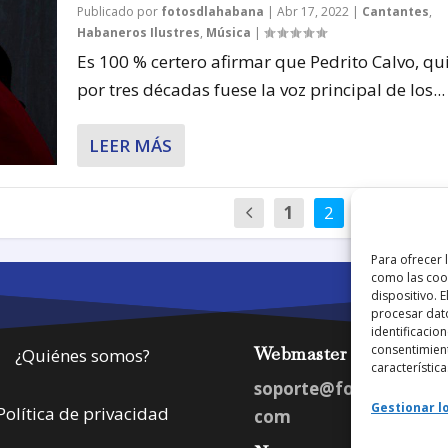
Publicado por
fotosdlahabana
|
Abr 17, 2022
|
Cantantes
,
Habaneros Ilustres
,
Música
|
Es 100 % certero afirmar que Pedrito Calvo, qu
por tres décadas fuese la voz principal de los...
LEER MÁS
1
2
3
…
Para ofrecer 
como las cook
dispositivo. 
procesar dat
identificacion
consentimient
Webmaster
¿Quiénes somos?
característica
soporte@fotosdlahab
Gestionar lo
Política de privacidad
com