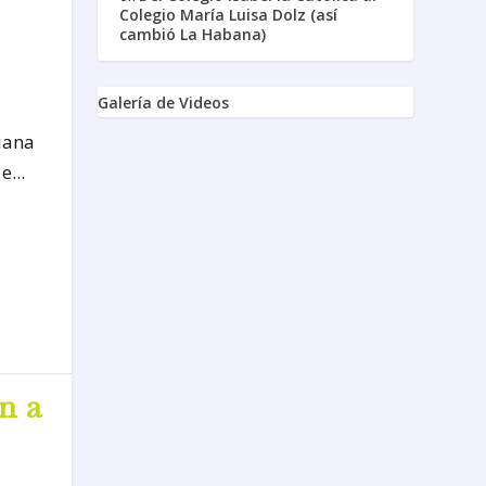
Colegio María Luisa Dolz (así
cambió La Habana)
Galería de Videos
iana
...
n a