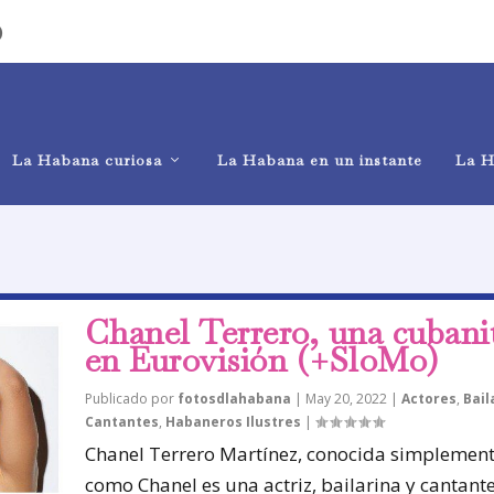
)
La Habana curiosa
La Habana en un instante
La H
Chanel Terrero, una cubani
en Eurovisión (+SloMo)
Publicado por
fotosdlahabana
|
May 20, 2022
|
Actores
,
Bail
Cantantes
,
Habaneros Ilustres
|
Chanel Terrero Martínez, conocida simplemen
como Chanel es una actriz, bailarina y cantante.