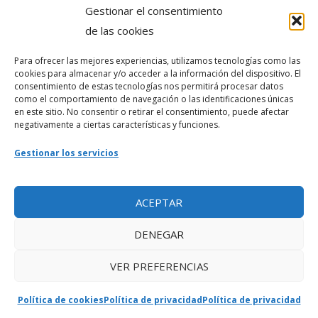
Gestionar el consentimiento
Política de privacidad
de las cookies
Para ofrecer las mejores experiencias, utilizamos tecnologías como las
Webmaster
cookies para almacenar y/o acceder a la información del dispositivo. El
consentimiento de estas tecnologías nos permitirá procesar datos
soporte@fotosdlahabana.com
como el comportamiento de navegación o las identificaciones únicas
en este sitio. No consentir o retirar el consentimiento, puede afectar
Nuestro e-mail:
negativamente a ciertas características y funciones.
contactos@fotosdlahabana.com
Gestionar los servicios
Ir al grupo de Facebook
ACEPTAR
DENEGAR
VER PREFERENCIAS
Política de cookies
Política de privacidad
Política de privacidad