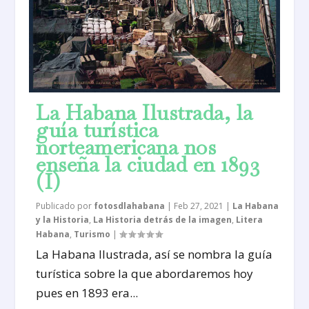
La Habana Ilustrada, la
guía turística
norteamericana nos
enseña la ciudad en 1893
(I)
Publicado por
fotosdlahabana
|
Feb 27, 2021
|
La Habana
y la Historia
,
La Historia detrás de la imagen
,
Litera
Habana
,
Turismo
|
La Habana Ilustrada, así se nombra la guía
turística sobre la que abordaremos hoy
pues en 1893 era...