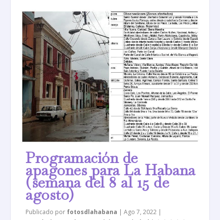
Programación de
apagones para La Habana
(semana del 8 al 15 de
agosto)
Publicado por
fotosdlahabana
|
Ago 7, 2022
|