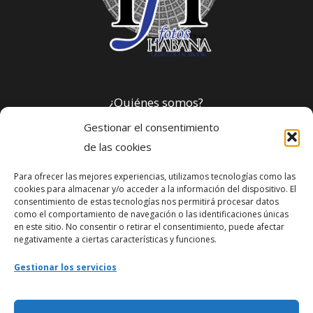
¿Quiénes somos?
Gestionar el consentimiento
Política de privacidad
de las cookies
Para ofrecer las mejores experiencias, utilizamos tecnologías como las
Webmaster
cookies para almacenar y/o acceder a la información del dispositivo. El
consentimiento de estas tecnologías nos permitirá procesar datos
soporte@fotosdlahabana.com
como el comportamiento de navegación o las identificaciones únicas
en este sitio. No consentir o retirar el consentimiento, puede afectar
Nuestro e-mail:
negativamente a ciertas características y funciones.
contactos@fotosdlahabana.com
Gestionar los servicios
Ir al grupo de Facebook