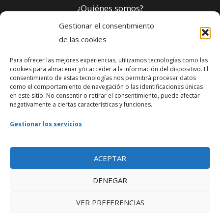
¿Quiénes somos?
Gestionar el consentimiento
Política de privacidad
de las cookies
Para ofrecer las mejores experiencias, utilizamos tecnologías como las
Webmaster
cookies para almacenar y/o acceder a la información del dispositivo. El
consentimiento de estas tecnologías nos permitirá procesar datos
soporte@fotosdlahabana.com
como el comportamiento de navegación o las identificaciones únicas
en este sitio. No consentir o retirar el consentimiento, puede afectar
Nuestro e-mail:
negativamente a ciertas características y funciones.
contactos@fotosdlahabana.com
Gestionar los servicios
Ir al grupo de Facebook
ACEPTAR
DENEGAR
VER PREFERENCIAS