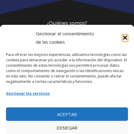
¿Quiénes somos?
Gestionar el consentimiento
Política de privacidad
de las cookies
Para ofrecer las mejores experiencias, utilizamos tecnologías como las
Webmaster
cookies para almacenar y/o acceder a la información del dispositivo. El
consentimiento de estas tecnologías nos permitirá procesar datos
soporte@fotosdlahabana.com
como el comportamiento de navegación o las identificaciones únicas
en este sitio. No consentir o retirar el consentimiento, puede afectar
Nuestro e-mail:
negativamente a ciertas características y funciones.
contactos@fotosdlahabana.com
Gestionar los servicios
Ir al grupo de Facebook
ACEPTAR
DENEGAR