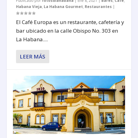
Publicado por
fotosdlahabana
|
Ene 8, 2021
|
Bares
,
Café
,
Habana Vieja
,
La Habana Gourmet
,
Restaurantes
|
El Café Europa es un restaurante, cafetería y
bar ubicado en la calle Obispo No. 303 en
La Habana....
LEER MÁS