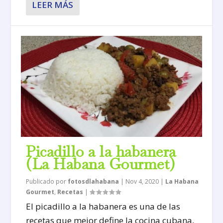
LEER MÁS
Picadillo a la habanera
(La Habana Gourmet)
Publicado por
fotosdlahabana
|
Nov 4, 2020
|
La Habana
Gourmet
,
Recetas
|
El picadillo a la habanera es una de las
recetas que mejor define la cocina cubana,