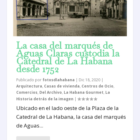
La casa del marqués de
Aguas Claras custodia la
Catedral de La Habana
desde 1752
Publicado por
fotosdlahabana
|
Dic 18, 2020
|
Arquitectura
,
Casas de vivienda
,
Centros de Ocio
,
Comercios
,
Del Archivo
,
La Habana Gourmet
,
La
Historia detrás de la imagen
|
Ubicado en el lado oeste de la Plaza de la
Catedral de La Habana, la casa del marqués
de Aguas...