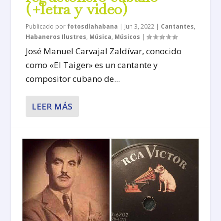
(+letra y video)
Publicado por
fotosdlahabana
|
Jun 3, 2022
|
Cantantes
,
Habaneros Ilustres
,
Música
,
Músicos
|
José Manuel Carvajal Zaldívar, conocido
como «El Taiger» es un cantante y
compositor cubano de...
LEER MÁS