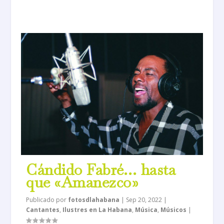
Cándido Fabré… hasta
que «Amanezco»
Publicado por
fotosdlahabana
|
Sep 20, 2022
|
Cantantes
,
Ilustres en La Habana
,
Música
,
Músicos
|