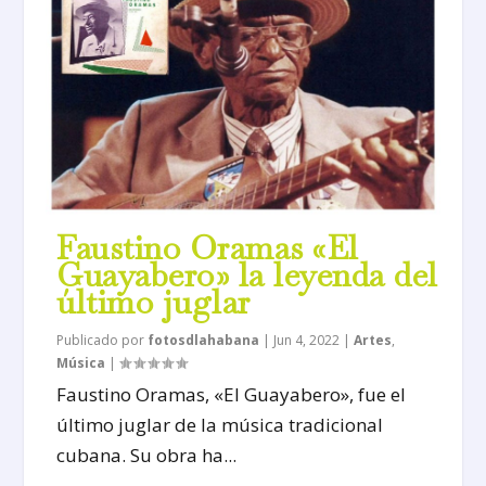
Faustino Oramas «El
Guayabero» la leyenda del
último juglar
Publicado por
fotosdlahabana
|
Jun 4, 2022
|
Artes
,
Música
|
Faustino Oramas, «El Guayabero», fue el
último juglar de la música tradicional
cubana. Su obra ha...