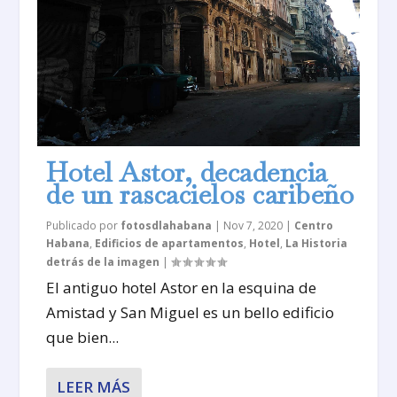
Hotel Astor, decadencia
de un rascacielos caribeño
Publicado por
fotosdlahabana
|
Nov 7, 2020
|
Centro
Habana
,
Edificios de apartamentos
,
Hotel
,
La Historia
detrás de la imagen
|
El antiguo hotel Astor en la esquina de
Amistad y San Miguel es un bello edificio
que bien...
LEER MÁS