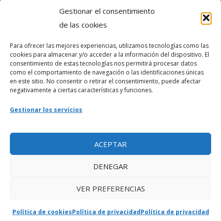
Gestionar el consentimiento
Política de privacidad
de las cookies
Para ofrecer las mejores experiencias, utilizamos tecnologías como las
Webmaster
cookies para almacenar y/o acceder a la información del dispositivo. El
consentimiento de estas tecnologías nos permitirá procesar datos
soporte@fotosdlahabana.com
como el comportamiento de navegación o las identificaciones únicas
en este sitio. No consentir o retirar el consentimiento, puede afectar
Nuestro e-mail:
negativamente a ciertas características y funciones.
contactos@fotosdlahabana.com
Gestionar los servicios
Ir al grupo de Facebook
ACEPTAR
DENEGAR
VER PREFERENCIAS
Política de cookies
Política de privacidad
Política de privacidad