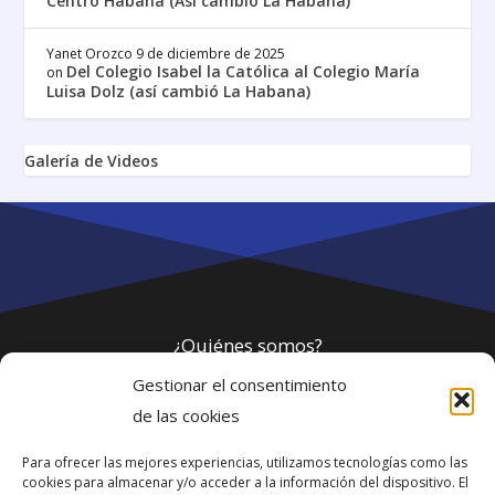
Centro Habana (Así cambió La Habana)
Yanet Orozco
9 de diciembre de 2025
Del Colegio Isabel la Católica al Colegio María
on
Luisa Dolz (así cambió La Habana)
Galería de Videos
¿Quiénes somos?
Gestionar el consentimiento
Política de privacidad
de las cookies
Para ofrecer las mejores experiencias, utilizamos tecnologías como las
Webmaster
cookies para almacenar y/o acceder a la información del dispositivo. El