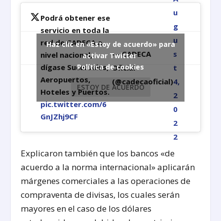
u
Podrá obtener ese
g
servicio en toda la
u
red de CADECA a
Haz clic en «Estoy de acuerdo» para
— CADECA
s
nivel nacional,
activar Twitter
Política de cookies
dígase Sucursales,
Oficial
t
Aeropuertos,
(@cadecaoficial)
4,
ESTOY DE ACUERDO
Hoteles y Puertos.
2
pic.twitter.com/6
0
GnJZhj9CF
2
2
Explicaron también que los bancos «de
acuerdo a la norma internacional» aplicarán
márgenes comerciales a las operaciones de
compraventa de divisas, los cuales serán
mayores en el caso de los dólares