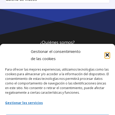
¿Quiénes somos?
Gestionar el consentimiento
Política de privacidad
de las cookies
Para ofrecer las mejores experiencias, utilizamos tecnologías como las
Webmaster
cookies para almacenar y/o acceder a la información del dispositivo. El
consentimiento de estas tecnologías nos permitirá procesar datos
soporte@fotosdlahabana.com
como el comportamiento de navegación o las identificaciones únicas
en este sitio. No consentir o retirar el consentimiento, puede afectar
Nuestro e-mail:
negativamente a ciertas características y funciones.
contactos@fotosdlahabana.com
Gestionar los servicios