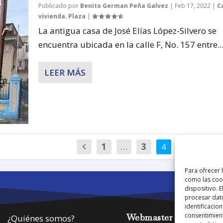
Publicado por
Benito German Peña Galvez
|
Feb 17, 2022
|
C
vivienda
,
Plaza
|
La antigua casa de José Elías López-Silvero se
encuentra ubicada en la calle F, No. 157 entre..
LEER MÁS
1
…
3
4
5
…
Para ofrecer 
como las cook
dispositivo. 
procesar dat
identificacion
consentimient
Webmaster
¿Quiénes somos?