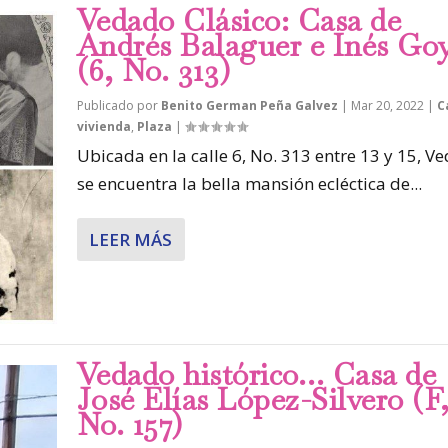
Vedado Clásico: Casa de
Andrés Balaguer e Inés Goy
(6, No. 313)
Publicado por
Benito German Peña Galvez
|
Mar 20, 2022
|
C
vivienda
,
Plaza
|
Ubicada en la calle 6, No. 313 entre 13 y 15, V
se encuentra la bella mansión ecléctica de...
LEER MÁS
Vedado histórico… Casa de
José Elías López-Silvero (F
No. 157)