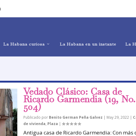
)
La Habana curiosa
La Habana en un instante
La H
Vedado Clásico: Casa de
Ricardo Garmendia (19, No.
504)
Publicado por
Benito German Peña Galvez
|
May 29, 2022
|
C
de vivienda
,
Plaza
|
Antigua casa de Ricardo Garmendia: Con más 