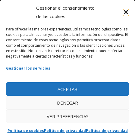
Gestionar el consentimiento
Política de privacidad
de las cookies
Para ofrecer las mejores experiencias, utilizamos tecnologías como las
Webmaster
cookies para almacenar y/o acceder a la información del dispositivo. El
consentimiento de estas tecnologías nos permitirá procesar datos
soporte@fotosdlahabana.com
como el comportamiento de navegación o las identificaciones únicas
en este sitio. No consentir o retirar el consentimiento, puede afectar
Nuestro e-mail:
negativamente a ciertas características y funciones.
contactos@fotosdlahabana.com
Gestionar los servicios
Ir al grupo de Facebook
ACEPTAR
DENEGAR
VER PREFERENCIAS
Política de cookies
Política de privacidad
Política de privacidad