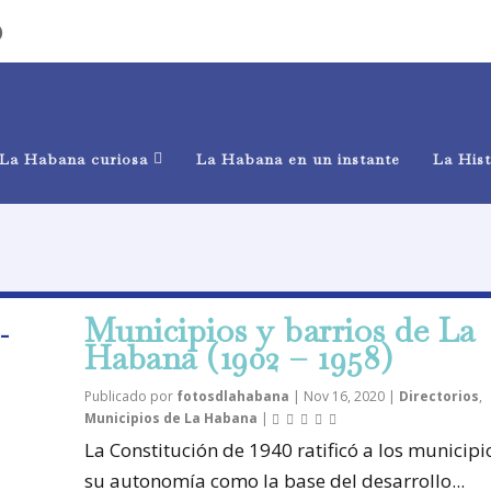
)
La Habana curiosa
La Habana en un instante
La Hist
Municipios y barrios de La
Habana (1902 – 1958)
Publicado por
fotosdlahabana
|
Nov 16, 2020
|
Directorios
,
Municipios de La Habana
|
La Constitución de 1940 ratificó a los municipi
su autonomía como la base del desarrollo...