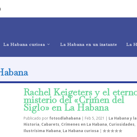
)
La Habana curiosa
La Habana en un instante
La H
Habana
Rachel Keigeters y el etern
misterio del «Crimen del
Siglo» en La Habana
Publicado por
fotosdlahabana
|
Feb 5, 2021
|
La Habana y la
Historia
,
Cabarets
,
Crímenes en La Habana
,
Curiosidades
,
Ilustrísima Habana
,
La Habana curiosa
|