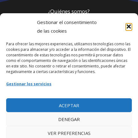
¿Quiénes somos?
Gestionar el consentimiento
Política de privacidad
de las cookies
Para ofrecer las mejores experiencias, utilizamos tecnologías como las
Webmaster
cookies para almacenar y/o acceder a la información del dispositivo. El
consentimiento de estas tecnologías nos permitirá procesar datos
soporte@fotosdlahabana.com
como el comportamiento de navegación o las identificaciones únicas
en este sitio. No consentir o retirar el consentimiento, puede afectar
Nuestro e-mail:
negativamente a ciertas características y funciones.
contactos@fotosdlahabana.com
Gestionar los servicios
Ir al grupo de Facebook
ACEPTAR
DENEGAR
VER PREFERENCIAS