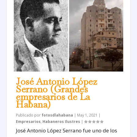
José Antonio López
Serrano (Grandes
empresarios de La
Habana)
Publicado por
fotosdlahabana
|
May 1, 2021
|
Empresarios
,
Habaneros Ilustres
|
José Antonio López Serrano fue uno de los